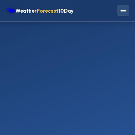
🌤
Weather
Forecast
10Day
Americas
Europe
Asia
Oceania
Africa