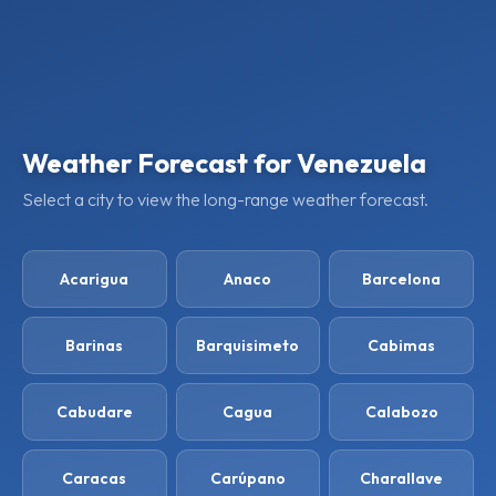
Weather Forecast for Venezuela
Select a city to view the long-range weather forecast.
Acarigua
Anaco
Barcelona
Barinas
Barquisimeto
Cabimas
Cabudare
Cagua
Calabozo
Caracas
Carúpano
Charallave