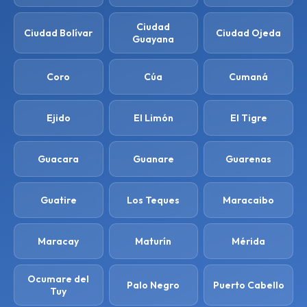
Ciudad
Ciudad Bolívar
Ciudad Ojeda
Guayana
Coro
Cúa
Cumaná
Ejido
El Limón
El Tigre
Guacara
Guanare
Guarenas
Guatire
Los Teques
Maracaibo
Maracay
Maturín
Mérida
Ocumare del
Palo Negro
Puerto Cabello
Tuy